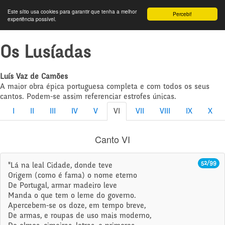
Este sítio usa cookies para garantir que tenha a melhor
Percebi!
experiência possível.
Os Lusíadas
Luís Vaz de Camões
A maior obra épica portuguesa completa e com todos os seus
cantos. Podem-se assim referenciar estrofes únicas.
I
II
III
IV
V
VI
VII
VIII
IX
X
Canto VI
52/99
"Lá na leal Cidade, donde teve
Origem (como é fama) o nome eterno
De Portugal, armar madeiro leve
Manda o que tem o leme do governo.
Apercebem-se os doze, em tempo breve,
De armas, e roupas de uso mais moderno,