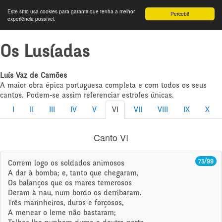
Este sítio usa cookies para garantir que tenha a melhor
Percebi!
experiência possível.
Os Lusíadas
Luís Vaz de Camões
A maior obra épica portuguesa completa e com todos os seus
cantos. Podem-se assim referenciar estrofes únicas.
I
II
III
IV
V
VI
VII
VIII
IX
X
Canto VI
73/99
Correm logo os soldados animosos
A dar à bomba; e, tanto que chegaram,
Os balanços que os mares temerosos
Deram à nau, num bordo os derribaram.
Três marinheiros, duros e forçosos,
A menear o leme não bastaram;