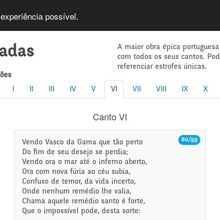
 experiência possível.
A maior obra épica portuguesa
íadas
com todos os seus cantos. Po
referenciar estrofes únicas.
mões
I
II
III
IV
V
VI
VII
VIII
IX
X
Canto VI
80/99
Vendo Vasco da Gama que tão perto
Do fim de seu desejo se perdia;
Vendo ora o mar até o inferno aberto,
Ora com nova fúria ao céu subia,
Confuso de temor, da vida incerto,
Onde nenhum remédio lhe valia,
Chama aquele remédio santo é forte,
Que o impossível pode, desta sorte: