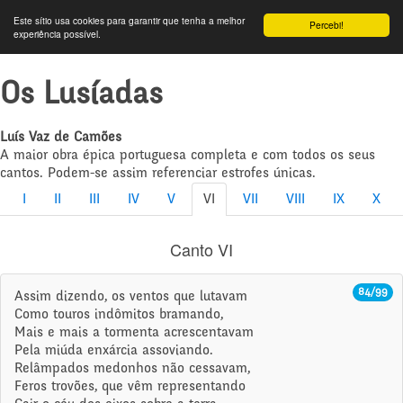
Este sítio usa cookies para garantir que tenha a melhor
Percebi!
experiência possível.
Os Lusíadas
Luís Vaz de Camões
A maior obra épica portuguesa completa e com todos os seus
cantos. Podem-se assim referenciar estrofes únicas.
I
II
III
IV
V
VI
VII
VIII
IX
X
Canto VI
84/99
Assim dizendo, os ventos que lutavam
Como touros indômitos bramando,
Mais e mais a tormenta acrescentavam
Pela miúda enxárcia assoviando.
Relâmpados medonhos não cessavam,
Feros trovões, que vêm representando