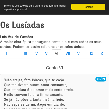
Este sítio usa cookies para garantir que tenha a melhor
Percebi!
experiência possível.
Os Lusíadas
Luís Vaz de Camões
A maior obra épica portuguesa completa e com todos os seus
cantos. Podem-se assim referenciar estrofes únicas.
I
II
III
IV
V
VI
VII
VIII
IX
X
Canto VI
89/99
"Não creias, fero Bóreas, que te creio
Que me tiveste nunca amor constante,
Que brandura é de amor mais certo arreio,
E não convém furor a firme amante.
Se já não pões a tanta insânia freio,
Não esperes de mi, daqui em diante,