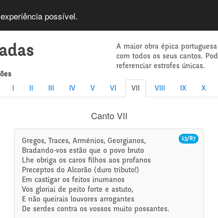
 experiência possível.
A maior obra épica portuguesa
íadas
com todos os seus cantos. Po
referenciar estrofes únicas.
mões
I
II
III
IV
V
VI
VII
VIII
IX
X
Canto VII
13/87
Gregos, Traces, Arménios, Georgianos,
Bradando-vos estão que o povo bruto
Lhe obriga os caros filhos aos profanos
Preceptos do Alcorão (duro tributo!)
Em castigar os feitos inumanos
Vos gloriai de peito forte e astuto,
E não queirais louvores arrogantes
De serdes contra os vossos muito possantes.