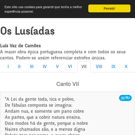
Este sítio usa cookies para garantir que tenha a melhor
Percebi!
experiência possível.
Os Lusíadas
Luís Vaz de Camões
A maior obra épica portuguesa completa e com todos os seus
cantos. Podem-se assim referenciar estrofes únicas.
I
II
III
IV
V
VI
VII
VIII
IX
X
Canto VII
37/87
"A Lei da gente toda, rica e pobre,
De fábulas composta se imagina:
Andam nus, e somente um pano cobre
As partes, que a cobrir natura ensina.
Dois modos há de gente, porque a nobre
Naires chamados são, e a menos digna