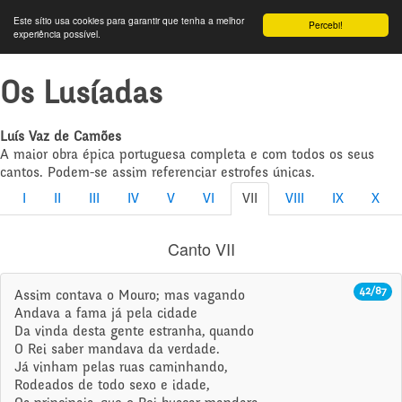
Este sítio usa cookies para garantir que tenha a melhor
Percebi!
experiência possível.
Os Lusíadas
Luís Vaz de Camões
A maior obra épica portuguesa completa e com todos os seus
cantos. Podem-se assim referenciar estrofes únicas.
I
II
III
IV
V
VI
VII
VIII
IX
X
Canto VII
42/87
Assim contava o Mouro; mas vagando
Andava a fama já pela cidade
Da vinda desta gente estranha, quando
O Rei saber mandava da verdade.
Já vinham pelas ruas caminhando,
Rodeados de todo sexo e idade,