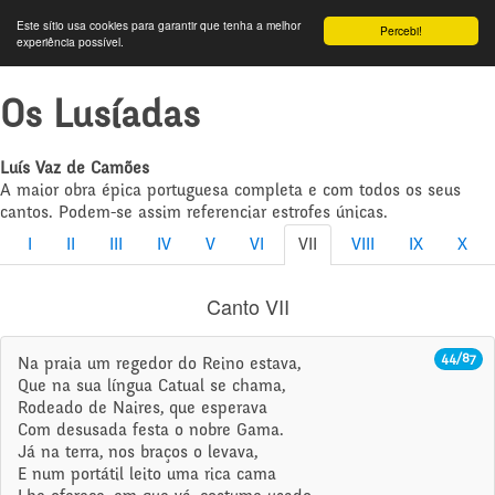
Este sítio usa cookies para garantir que tenha a melhor
Percebi!
experiência possível.
Os Lusíadas
Luís Vaz de Camões
A maior obra épica portuguesa completa e com todos os seus
cantos. Podem-se assim referenciar estrofes únicas.
I
II
III
IV
V
VI
VII
VIII
IX
X
Canto VII
44/87
Na praia um regedor do Reino estava,
Que na sua língua Catual se chama,
Rodeado de Naires, que esperava
Com desusada festa o nobre Gama.
Já na terra, nos braços o levava,
E num portátil leito uma rica cama