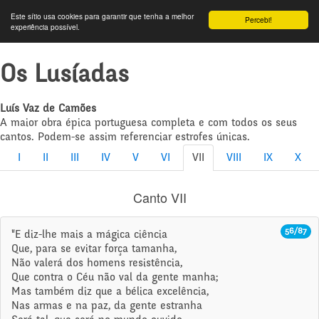
Este sítio usa cookies para garantir que tenha a melhor
Percebi!
experiência possível.
Os Lusíadas
Luís Vaz de Camões
A maior obra épica portuguesa completa e com todos os seus
cantos. Podem-se assim referenciar estrofes únicas.
I
II
III
IV
V
VI
VII
VIII
IX
X
Canto VII
56/87
"E diz-lhe mais a mágica ciência
Que, para se evitar força tamanha,
Não valerá dos homens resistência,
Que contra o Céu não val da gente manha;
Mas também diz que a bélica excelência,
Nas armas e na paz, da gente estranha