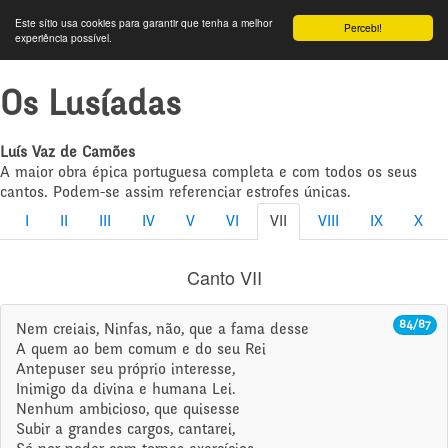
Este sítio usa cookies para garantir que tenha a melhor
Percebi!
experiência possível.
Os Lusíadas
Luís Vaz de Camões
A maior obra épica portuguesa completa e com todos os seus
cantos. Podem-se assim referenciar estrofes únicas.
I
II
III
IV
V
VI
VII
VIII
IX
X
Canto VII
84/87
Nem creiais, Ninfas, não, que a fama desse
A quem ao bem comum e do seu Rei
Antepuser seu próprio interesse,
Inimigo da divina e humana Lei.
Nenhum ambicioso, que quisesse
Subir a grandes cargos, cantarei,