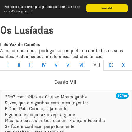
Este sítio usa cookies para garantir que tenha a melhor
Percebi!
experiência possível.
Os Lusíadas
Luís Vaz de Camões
A maior obra épica portuguesa completa e com todos os seus
cantos. Podem-se assim referenciar estrofes únicas.
I
II
III
IV
V
VI
VII
VIII
IX
X
Canto VIII
26/99
"Vês? com bélica astúcia ao Mouro ganha
Silves, que ele ganhou com força ingente:
É Dom Paio Correia, cuja manha
E grande esforço faz inveja à gente.
Mas não passes os três que em França e Espanha
Se fazem conhecer perpetuamente