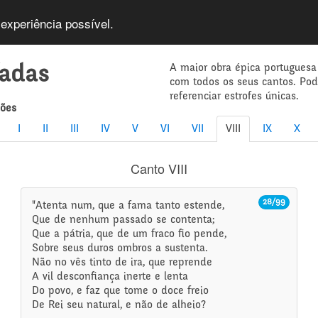
 experiência possível.
A maior obra épica portuguesa
íadas
com todos os seus cantos. Po
referenciar estrofes únicas.
mões
I
II
III
IV
V
VI
VII
VIII
IX
X
Canto VIII
28/99
"Atenta num, que a fama tanto estende,
Que de nenhum passado se contenta;
Que a pátria, que de um fraco fio pende,
Sobre seus duros ombros a sustenta.
Não no vês tinto de ira, que reprende
A vil desconfiança inerte e lenta
Do povo, e faz que tome o doce freio
De Rei seu natural, e não de alheio?