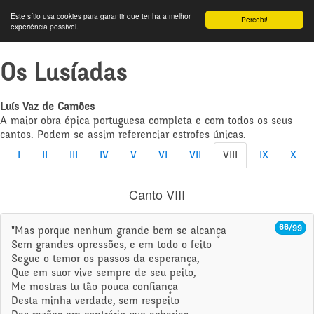
Este sítio usa cookies para garantir que tenha a melhor
Percebi!
experiência possível.
Os Lusíadas
Luís Vaz de Camões
A maior obra épica portuguesa completa e com todos os seus
cantos. Podem-se assim referenciar estrofes únicas.
I
II
III
IV
V
VI
VII
VIII
IX
X
Canto VIII
66/99
"Mas porque nenhum grande bem se alcança
Sem grandes opressões, e em todo o feito
Segue o temor os passos da esperança,
Que em suor vive sempre de seu peito,
Me mostras tu tão pouca confiança
Desta minha verdade, sem respeito