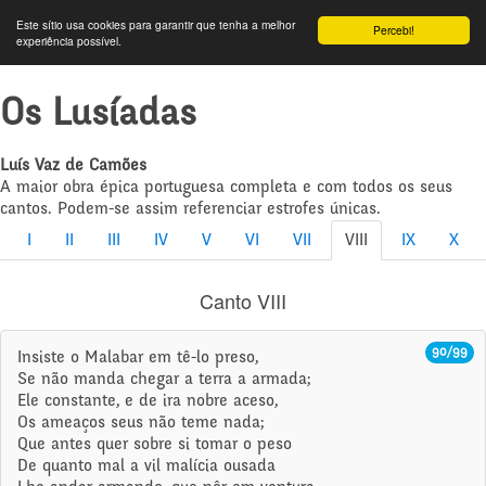
Este sítio usa cookies para garantir que tenha a melhor
Percebi!
experiência possível.
Os Lusíadas
Luís Vaz de Camões
A maior obra épica portuguesa completa e com todos os seus
cantos. Podem-se assim referenciar estrofes únicas.
I
II
III
IV
V
VI
VII
VIII
IX
X
Canto VIII
90/99
Insiste o Malabar em tê-lo preso,
Se não manda chegar a terra a armada;
Ele constante, e de ira nobre aceso,
Os ameaços seus não teme nada;
Que antes quer sobre si tomar o peso
De quanto mal a vil malícia ousada