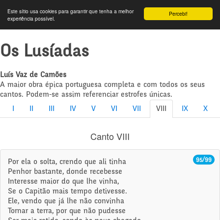
Este sítio usa cookies para garantir que tenha a melhor
Percebi!
experiência possível.
Os Lusíadas
Luís Vaz de Camões
A maior obra épica portuguesa completa e com todos os seus
cantos. Podem-se assim referenciar estrofes únicas.
I
II
III
IV
V
VI
VII
VIII
IX
X
Canto VIII
95/99
Por ela o solta, crendo que ali tinha
Penhor bastante, donde recebesse
Interesse maior do que lhe vinha,
Se o Capitão mais tempo detivesse.
Ele, vendo que já lhe não convinha
Tornar a terra, por que não pudesse