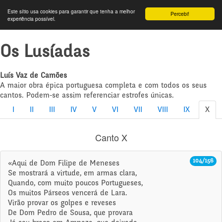
Este sítio usa cookies para garantir que tenha a melhor
Percebi!
experiência possível.
Os Lusíadas
Luís Vaz de Camões
A maior obra épica portuguesa completa e com todos os seus
cantos. Podem-se assim referenciar estrofes únicas.
I
II
III
IV
V
VI
VII
VIII
IX
X
Canto X
104/156
«Aqui de Dom Filipe de Meneses
Se mostrará a virtude, em armas clara,
Quando, com muito poucos Portugueses,
Os muitos Párseos vencerá de Lara.
Virão provar os golpes e reveses
De Dom Pedro de Sousa, que provara