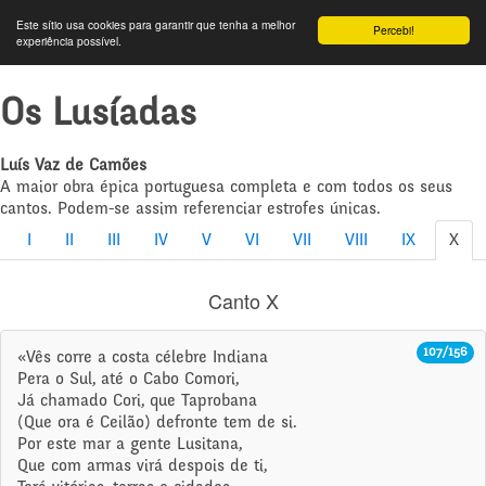
Este sítio usa cookies para garantir que tenha a melhor
Percebi!
experiência possível.
Os Lusíadas
Luís Vaz de Camões
A maior obra épica portuguesa completa e com todos os seus
cantos. Podem-se assim referenciar estrofes únicas.
I
II
III
IV
V
VI
VII
VIII
IX
X
Canto X
107/156
«Vês corre a costa célebre Indiana
Pera o Sul, até o Cabo Comori,
Já chamado Cori, que Taprobana
(Que ora é Ceilão) defronte tem de si.
Por este mar a gente Lusitana,
Que com armas virá despois de ti,