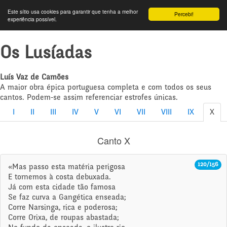
Este sítio usa cookies para garantir que tenha a melhor
Percebi!
experiência possível.
Os Lusíadas
Luís Vaz de Camões
A maior obra épica portuguesa completa e com todos os seus
cantos. Podem-se assim referenciar estrofes únicas.
I
II
III
IV
V
VI
VII
VIII
IX
X
Canto X
120/156
«Mas passo esta matéria perigosa
E tornemos à costa debuxada.
Já com esta cidade tão famosa
Se faz curva a Gangética enseada;
Corre Narsinga, rica e poderosa;
Corre Orixa, de roupas abastada;