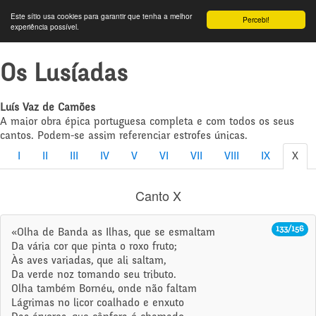
Este sítio usa cookies para garantir que tenha a melhor
Percebi!
experiência possível.
Os Lusíadas
Luís Vaz de Camões
A maior obra épica portuguesa completa e com todos os seus
cantos. Podem-se assim referenciar estrofes únicas.
I
II
III
IV
V
VI
VII
VIII
IX
X
Canto X
133/156
«Olha de Banda as Ilhas, que se esmaltam
Da vária cor que pinta o roxo fruto;
Às aves variadas, que ali saltam,
Da verde noz tomando seu tributo.
Olha também Bornéu, onde não faltam
Lágrimas no licor coalhado e enxuto