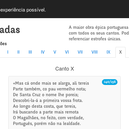
 experiência possível.
A maior obra épica portuguesa
íadas
com todos os seus cantos. Po
referenciar estrofes únicas.
mões
I
II
III
IV
V
VI
VII
VIII
IX
X
Canto X
140/156
«Mas cá onde mais se alarga, ali tereis
Parte também, co pau vermelho nota;
De Santa Cruz o nome lhe poreis;
Descobri-la-á a primeira vossa frota.
Ao longo desta costa, que tereis,
Irá buscando a parte mais remota
O Magalhães, no feito, com verdade,
Português, porém não na lealdade.