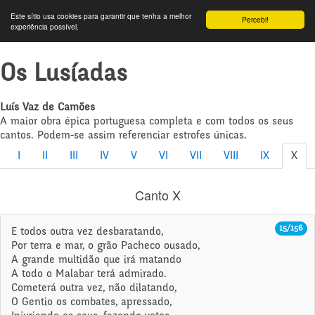
Este sítio usa cookies para garantir que tenha a melhor
Percebi!
experiência possível.
Os Lusíadas
Luís Vaz de Camões
A maior obra épica portuguesa completa e com todos os seus
cantos. Podem-se assim referenciar estrofes únicas.
I
II
III
IV
V
VI
VII
VIII
IX
X
Canto X
15/156
E todos outra vez desbaratando,
Por terra e mar, o grão Pacheco ousado,
A grande multidão que irá matando
A todo o Malabar terá admirado.
Cometerá outra vez, não dilatando,
O Gentio os combates, apressado,