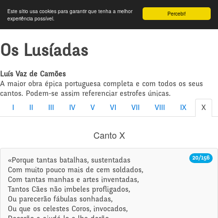
Este sítio usa cookies para garantir que tenha a melhor
Percebi!
experiência possível.
Os Lusíadas
Luís Vaz de Camões
A maior obra épica portuguesa completa e com todos os seus
cantos. Podem-se assim referenciar estrofes únicas.
I
II
III
IV
V
VI
VII
VIII
IX
X
Canto X
20/156
«Porque tantas batalhas, sustentadas
Com muito pouco mais de cem soldados,
Com tantas manhas e artes inventadas,
Tantos Cães não imbeles profligados,
Ou parecerão fábulas sonhadas,
Ou que os celestes Coros, invocados,