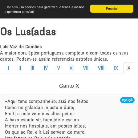
Este sítio usa cookies para garantir que tenha a melhor
Percebi!
experiência possível.
Os Lusíadas
Luís Vaz de Camões
A maior obra épica portuguesa completa e com todos os seus
cantos. Podem-se assim referenciar estrofes únicas.
I
II
III
IV
V
VI
VII
VIII
IX
X
Canto X
23/156
«Aqui tens companheiro, assi nos feitos
Como no galardão injusto e duro;
Em ti e nele veremos altos peitos
A baxo estado vir, humilde e escuro.
Morrer nos hospitais, em pobres leitos,
Os que ao Rei e à Lei servem de muro!