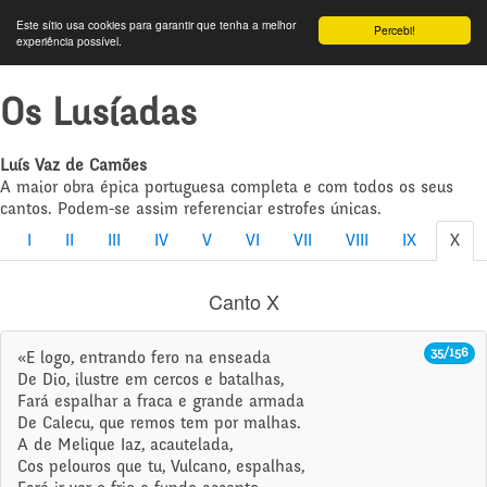
Este sítio usa cookies para garantir que tenha a melhor
Percebi!
experiência possível.
Os Lusíadas
Luís Vaz de Camões
A maior obra épica portuguesa completa e com todos os seus
cantos. Podem-se assim referenciar estrofes únicas.
I
II
III
IV
V
VI
VII
VIII
IX
X
Canto X
35/156
«E logo, entrando fero na enseada
De Dio, ilustre em cercos e batalhas,
Fará espalhar a fraca e grande armada
De Calecu, que remos tem por malhas.
A de Melique Iaz, acautelada,
Cos pelouros que tu, Vulcano, espalhas,