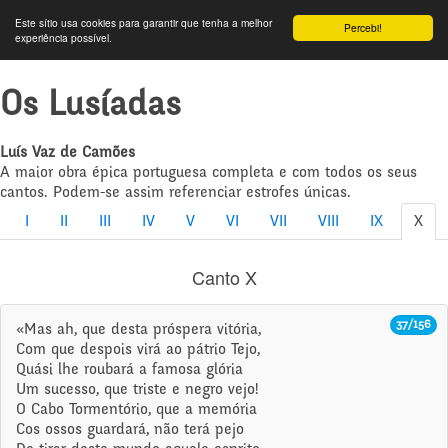
Este sítio usa cookies para garantir que tenha a melhor
Percebi!
experiência possível.
Os Lusíadas
Luís Vaz de Camões
A maior obra épica portuguesa completa e com todos os seus
cantos. Podem-se assim referenciar estrofes únicas.
I
II
III
IV
V
VI
VII
VIII
IX
X
Canto X
37/156
«Mas ah, que desta próspera vitória,
Com que despois virá ao pátrio Tejo,
Quási lhe roubará a famosa glória
Um sucesso, que triste e negro vejo!
O Cabo Tormentório, que a memória
Cos ossos guardará, não terá pejo