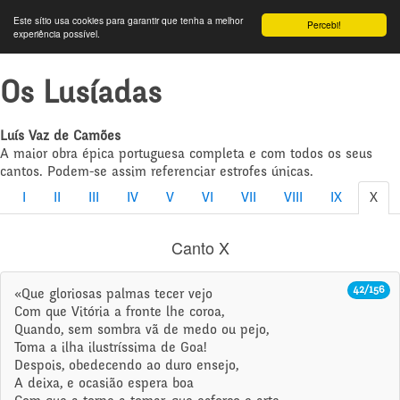
Este sítio usa cookies para garantir que tenha a melhor
Percebi!
experiência possível.
Os Lusíadas
Luís Vaz de Camões
A maior obra épica portuguesa completa e com todos os seus
cantos. Podem-se assim referenciar estrofes únicas.
I
II
III
IV
V
VI
VII
VIII
IX
X
Canto X
42/156
«Que gloriosas palmas tecer vejo
Com que Vitória a fronte lhe coroa,
Quando, sem sombra vã de medo ou pejo,
Toma a ilha ilustríssima de Goa!
Despois, obedecendo ao duro ensejo,
A deixa, e ocasião espera boa