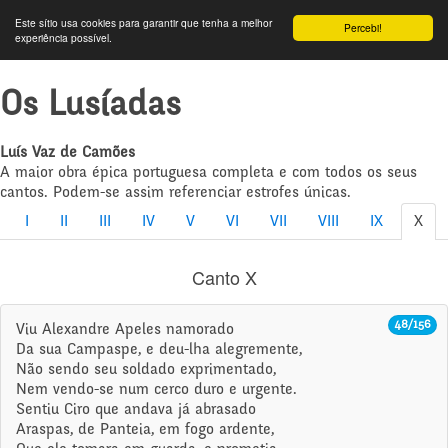
Este sítio usa cookies para garantir que tenha a melhor
Percebi!
experiência possível.
Os Lusíadas
Luís Vaz de Camões
A maior obra épica portuguesa completa e com todos os seus
cantos. Podem-se assim referenciar estrofes únicas.
I
II
III
IV
V
VI
VII
VIII
IX
X
Canto X
48/156
Viu Alexandre Apeles namorado
Da sua Campaspe, e deu-lha alegremente,
Não sendo seu soldado exprimentado,
Nem vendo-se num cerco duro e urgente.
Sentiu Ciro que andava já abrasado
Araspas, de Panteia, em fogo ardente,