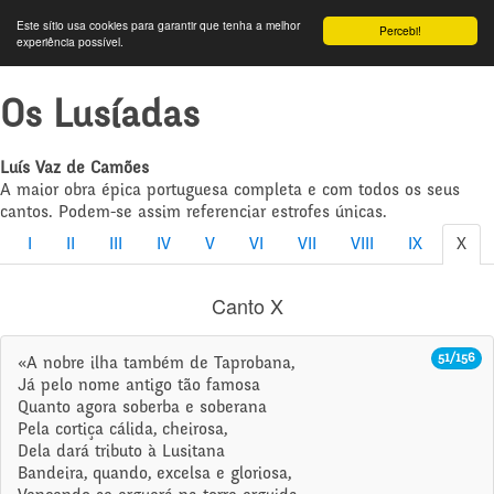
Este sítio usa cookies para garantir que tenha a melhor
Percebi!
experiência possível.
Os Lusíadas
Luís Vaz de Camões
A maior obra épica portuguesa completa e com todos os seus
cantos. Podem-se assim referenciar estrofes únicas.
I
II
III
IV
V
VI
VII
VIII
IX
X
Canto X
51/156
«A nobre ilha também de Taprobana,
Já pelo nome antigo tão famosa
Quanto agora soberba e soberana
Pela cortiça cálida, cheirosa,
Dela dará tributo à Lusitana
Bandeira, quando, excelsa e gloriosa,