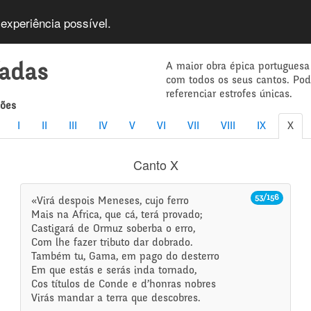
 experiência possível.
A maior obra épica portuguesa
íadas
com todos os seus cantos. Po
referenciar estrofes únicas.
mões
I
II
III
IV
V
VI
VII
VIII
IX
X
Canto X
53/156
«Virá despois Meneses, cujo ferro
Mais na Africa, que cá, terá provado;
Castigará de Ormuz soberba o erro,
Com lhe fazer tributo dar dobrado.
Também tu, Gama, em pago do desterro
Em que estás e serás inda tornado,
Cos títulos de Conde e d’honras nobres
Virás mandar a terra que descobres.