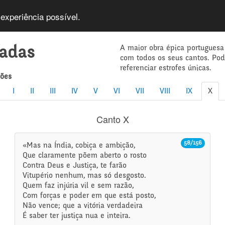
 experiência possível.
A maior obra épica portuguesa
íadas
com todos os seus cantos. Po
referenciar estrofes únicas.
mões
I
II
III
IV
V
VI
VII
VIII
IX
X
Canto X
58/156
«Mas na Índia, cobiça e ambição,
Que claramente põem aberto o rosto
Contra Deus e Justiça, te farão
Vitupério nenhum, mas só desgosto.
Quem faz injúria vil e sem razão,
Com forças e poder em que está posto,
Não vence; que a vitória verdadeira
É saber ter justiça nua e inteira.