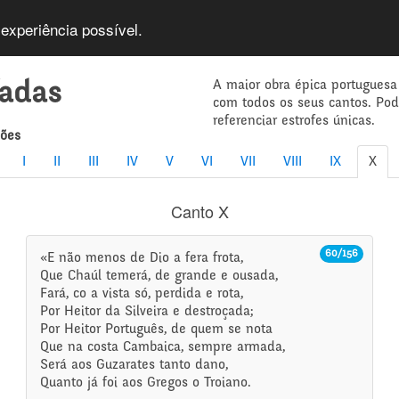
 experiência possível.
A maior obra épica portuguesa
íadas
com todos os seus cantos. Po
referenciar estrofes únicas.
mões
I
II
III
IV
V
VI
VII
VIII
IX
X
Canto X
60/156
«E não menos de Dio a fera frota,
Que Chaúl temerá, de grande e ousada,
Fará, co a vista só, perdida e rota,
Por Heitor da Silveira e destroçada;
Por Heitor Português, de quem se nota
Que na costa Cambaica, sempre armada,
Será aos Guzarates tanto dano,
Quanto já foi aos Gregos o Troiano.