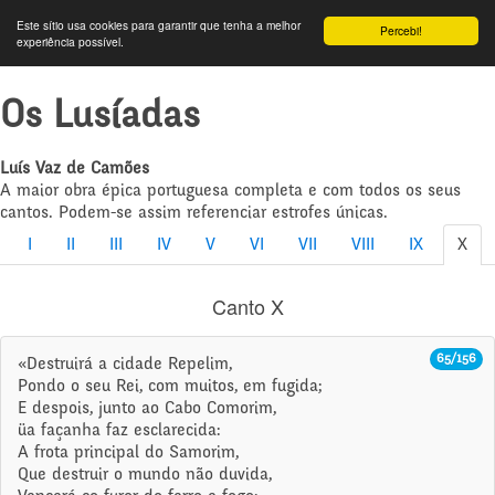
Este sítio usa cookies para garantir que tenha a melhor
Percebi!
experiência possível.
Os Lusíadas
Luís Vaz de Camões
A maior obra épica portuguesa completa e com todos os seus
cantos. Podem-se assim referenciar estrofes únicas.
I
II
III
IV
V
VI
VII
VIII
IX
X
Canto X
65/156
«Destruirá a cidade Repelim,
Pondo o seu Rei, com muitos, em fugida;
E despois, junto ao Cabo Comorim,
üa façanha faz esclarecida:
A frota principal do Samorim,
Que destruir o mundo não duvida,