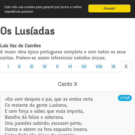
Este sítio usa cookies para garantir que tenha a melhor
Percebi!
experiência possível.
Os Lusíadas
Luís Vaz de Camões
A maior obra épica portuguesa completa e com todos os seus
cantos. Podem-se assim referenciar estrofes únicas.
I
II
III
IV
V
VI
VII
VIII
IX
X
Canto X
71/156
«Eis vem despois o pai, que as ondas corta
Co restante da gente Lusitana,
E com força e saber, que mais importa,
Batalha dá felice e soberana.
Uns, paredes subindo, escusam porta;
Outros a abrem na fera esquadra insana.