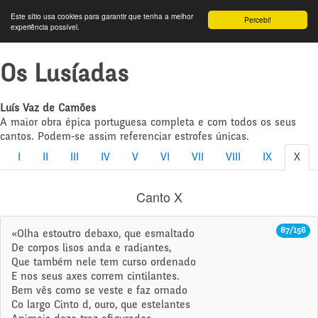
Este sítio usa cookies para garantir que tenha a melhor
Percebi!
experiência possível.
Os Lusíadas
Luís Vaz de Camões
A maior obra épica portuguesa completa e com todos os seus
cantos. Podem-se assim referenciar estrofes únicas.
I
II
III
IV
V
VI
VII
VIII
IX
X
Canto X
87/156
«Olha estoutro debaxo, que esmaltado
De corpos lisos anda e radiantes,
Que também nele tem curso ordenado
E nos seus axes correm cintilantes.
Bem vês como se veste e faz ornado
Co largo Cinto d, ouro, que estelantes