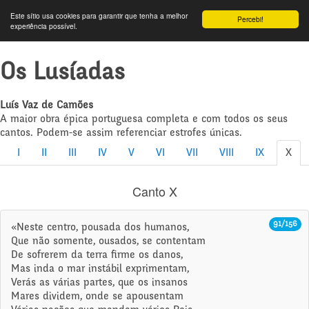
Este sítio usa cookies para garantir que tenha a melhor
Percebi!
experiência possível.
Os Lusíadas
Luís Vaz de Camões
A maior obra épica portuguesa completa e com todos os seus
cantos. Podem-se assim referenciar estrofes únicas.
I
II
III
IV
V
VI
VII
VIII
IX
X
Canto X
91/156
«Neste centro, pousada dos humanos,
Que não somente, ousados, se contentam
De sofrerem da terra firme os danos,
Mas inda o mar instábil exprimentam,
Verás as várias partes, que os insanos
Mares dividem, onde se apousentam