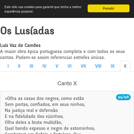
Este sítio usa cookies para garantir que tenha a melhor
Percebi!
experiência possível.
Os Lusíadas
Luís Vaz de Camões
A maior obra épica portuguesa completa e com todos os seus
cantos. Podem-se assim referenciar estrofes únicas.
I
II
III
IV
V
VI
VII
VIII
IX
X
Canto X
94/156
«Olha as casas dos negros, como estão
Sem portas, confiados, em seus ninhos,
Na justiça real e defensão
E na fidelidade dos vizinhos;
Olha deles a bruta multidão,
Qual bando espesso e negro de estorninhos,