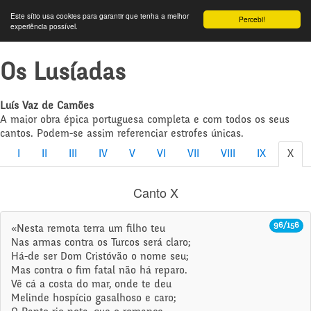
Este sítio usa cookies para garantir que tenha a melhor
Percebi!
experiência possível.
Os Lusíadas
Luís Vaz de Camões
A maior obra épica portuguesa completa e com todos os seus
cantos. Podem-se assim referenciar estrofes únicas.
I
II
III
IV
V
VI
VII
VIII
IX
X
Canto X
96/156
«Nesta remota terra um filho teu
Nas armas contra os Turcos será claro;
Há-de ser Dom Cristóvão o nome seu;
Mas contra o fim fatal não há reparo.
Vê cá a costa do mar, onde te deu
Melinde hospício gasalhoso e caro;