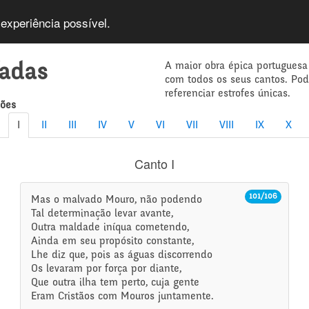
 experiência possível.
A maior obra épica portuguesa
íadas
com todos os seus cantos. Po
referenciar estrofes únicas.
mões
I
II
III
IV
V
VI
VII
VIII
IX
X
Canto I
101/106
Mas o malvado Mouro, não podendo
Tal determinação levar avante,
Outra maldade iníqua cometendo,
Ainda em seu propósito constante,
Lhe diz que, pois as águas discorrendo
Os levaram por força por diante,
Que outra ilha tem perto, cuja gente
Eram Cristãos com Mouros juntamente.