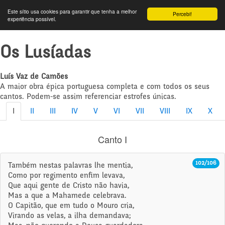
Este sítio usa cookies para garantir que tenha a melhor
Percebi!
experiência possível.
Os Lusíadas
Luís Vaz de Camões
A maior obra épica portuguesa completa e com todos os seus
cantos. Podem-se assim referenciar estrofes únicas.
I
II
III
IV
V
VI
VII
VIII
IX
X
Canto I
102/106
Também nestas palavras lhe mentia,
Como por regimento enfim levava,
Que aqui gente de Cristo não havia,
Mas a que a Mahamede celebrava.
O Capitão, que em tudo o Mouro cria,
Virando as velas, a ilha demandava;