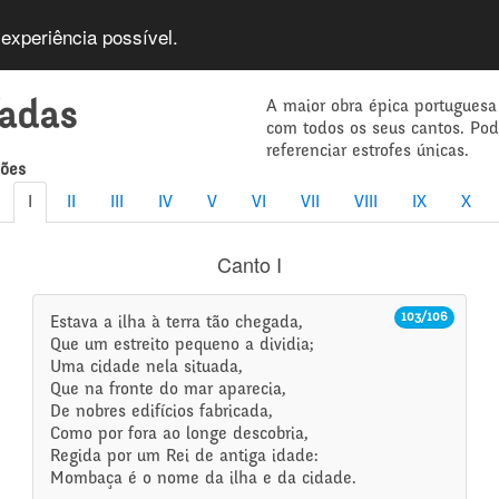
 experiência possível.
A maior obra épica portuguesa
íadas
com todos os seus cantos. Po
referenciar estrofes únicas.
mões
I
II
III
IV
V
VI
VII
VIII
IX
X
Canto I
103/106
Estava a ilha à terra tão chegada,
Que um estreito pequeno a dividia;
Uma cidade nela situada,
Que na fronte do mar aparecia,
De nobres edifícios fabricada,
Como por fora ao longe descobria,
Regida por um Rei de antiga idade:
Mombaça é o nome da ilha e da cidade.