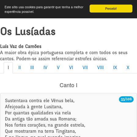
Este sítio usa cookies para garantir que tenha a melhor
Percebi!
experiência possível.
Os Lusíadas
Luís Vaz de Camões
A maior obra épica portuguesa completa e com todos os seus
cantos. Podem-se assim referenciar estrofes únicas.
I
II
III
IV
V
VI
VII
VIII
IX
X
Canto I
33/106
Sustentava contra ele Vênus bela,
Afeiçoada à gente Lusitana,
Por quantas qualidades via nela
Da antiga tão amada sua Romana;
Nos fortes corações, na grande estrela,
Que mostraram na terra Tingitana,