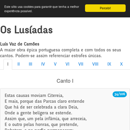
Este sítio usa cookies para garantir que tenha a melhor
Percebi!
experiência possível.
Os Lusíadas
Luís Vaz de Camões
A maior obra épica portuguesa completa e com todos os seus
cantos. Podem-se assim referenciar estrofes únicas.
I
II
III
IV
V
VI
VII
VIII
IX
X
Canto I
34/106
Estas causas moviam Citereia,
E mais, porque das Parcas claro entende
Que há de ser celebrada a clara Deia,
Onde a gente belígera se estende.
Assim que, um pela infâmia, que arreceia,
E o outro pelas honras, que pretende,