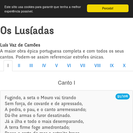
Este sítio usa cookies para garantir que tenha a melhor
Percebi!
experiência possível.
Os Lusíadas
Luís Vaz de Camões
A maior obra épica portuguesa completa e com todos os seus
cantos. Podem-se assim referenciar estrofes únicas.
I
II
III
IV
V
VI
VII
VIII
IX
X
Canto I
91/106
Fugindo, a seta o Mouro vai tirando
Sem força, de covarde e de apressado,
A pedra, o pau, e o canto arremessando;
Dá-lhe armas o furor desatinado.
Já a ilha e todo o mais desemparando,
A terra firme foge amedrontado;