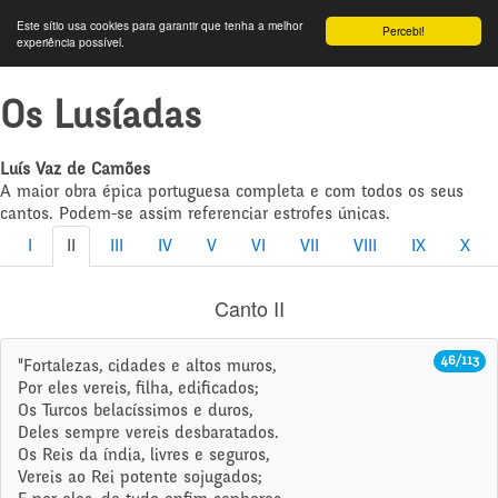
Este sítio usa cookies para garantir que tenha a melhor
Percebi!
experiência possível.
Os Lusíadas
Luís Vaz de Camões
A maior obra épica portuguesa completa e com todos os seus
cantos. Podem-se assim referenciar estrofes únicas.
I
II
III
IV
V
VI
VII
VIII
IX
X
Canto II
46/113
"Fortalezas, cidades e altos muros,
Por eles vereis, filha, edificados;
Os Turcos belacíssimos e duros,
Deles sempre vereis desbaratados.
Os Reis da índia, livres e seguros,
Vereis ao Rei potente sojugados;