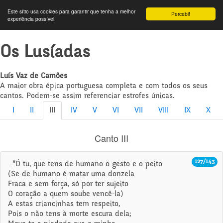
Este sítio usa cookies para garantir que tenha a melhor
Percebi!
experiência possível.
Os Lusíadas
Luís Vaz de Camões
A maior obra épica portuguesa completa e com todos os seus
cantos. Podem-se assim referenciar estrofes únicas.
I
II
III
IV
V
VI
VII
VIII
IX
X
Canto III
127/143
—"Ó tu, que tens de humano o gesto e o peito
(Se de humano é matar uma donzela
Fraca e sem força, só por ter sujeito
O coração a quem soube vencê-la)
A estas criancinhas tem respeito,
Pois o não tens à morte escura dela;