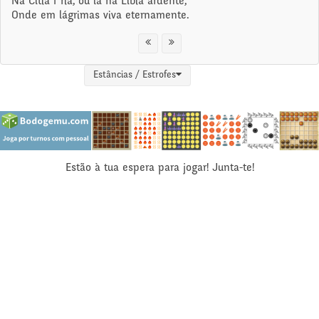
Na Cítia f ria, ou lá na Líbia ardente,
Onde em lágrimas viva eternamente.
Estâncias / Estrofes
Estão à tua espera para jogar! Junta-te!