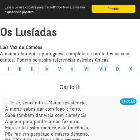
Este sítio usa cookies para garantir que tenha a melhor
Percebi!
experiência possível.
Os Lusíadas
Luís Vaz de Camões
A maior obra épica portuguesa completa e com todos os seus
cantos. Podem-se assim referenciar estrofes únicas.
I
II
III
IV
V
VI
VII
VIII
IX
X
Canto III
128/143
— "E se, vencendo a Maura resistência,
A morte sabes dar com fogo e ferro,
Sabe também dar vicia com clemência
A quem para perdê-la não fez erro.
Mas se to assim merece esta inocência,
Põe-me em perpétuo e mísero desterro,