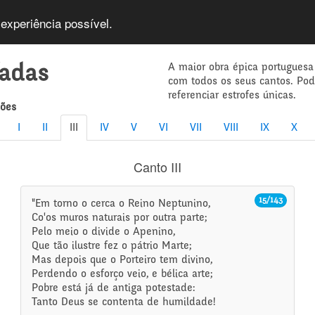
 experiência possível.
A maior obra épica portuguesa
íadas
com todos os seus cantos. Po
referenciar estrofes únicas.
mões
I
II
III
IV
V
VI
VII
VIII
IX
X
Canto III
15/143
"Em torno o cerca o Reino Neptunino,
Co'os muros naturais por outra parte;
Pelo meio o divide o Apenino,
Que tão ilustre fez o pátrio Marte;
Mas depois que o Porteiro tem divino,
Perdendo o esforço veio, e bélica arte;
Pobre está já de antiga potestade:
Tanto Deus se contenta de humildade!