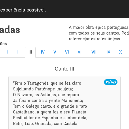
 experiência possível.
A maior obra épica portuguesa
íadas
com todos os seus cantos. Po
referenciar estrofes únicas.
mões
I
II
III
IV
V
VI
VII
VIII
IX
X
Canto III
19/143
"Tem o Tarragonês, que se fez claro
Sujeitando Parténope inquieta;
O Navarro, as Astúrias, que reparo
Já foram contra a gente Mahometa;
Tem o Galego cauto, e o grande e raro
Castelhano, a quem fez o seu Planeta
Restituidor de Espanha e senhor dela,
Bétis, Lião, Granada, com Castela.