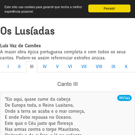
Este sítio usa cookies para garantir que tenha a melhor
Percebi!
experiência possível.
Os Lusíadas
Luís Vaz de Camões
A maior obra épica portuguesa completa e com todos os seus
cantos. Podem-se assim referenciar estrofes únicas.
I
II
III
IV
V
VI
VII
VIII
IX
X
Canto III
20/143
"Eis aqui, quase cume da cabeça
De Europa toda, o Reino Lusitano,
Onde a terra se acaba e o mar começa,
E onde Febo repousa no Oceano.
Este quis o Céu justo que floresça
Nas armas contra o torpe Mauritano,